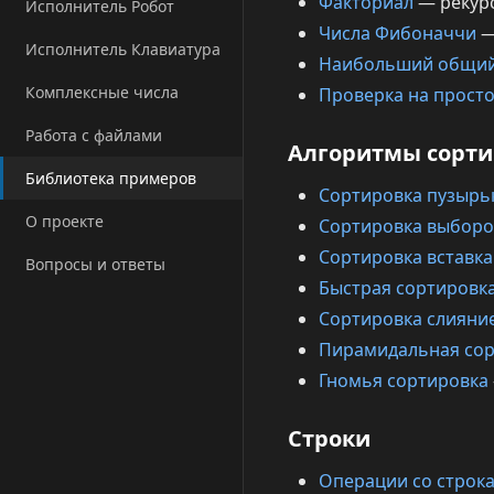
Факториал
— рекурс
Исполнитель Робот
Числа Фибоначчи
—
Исполнитель Клавиатура
Наибольший общий
Комплексные числа
Проверка на просто
Работа с файлами
Алгоритмы сорт
Библиотека примеров
Сортировка пузырь
О проекте
Сортировка выбор
Сортировка вставк
Вопросы и ответы
Быстрая сортировк
Сортировка слияни
Пирамидальная сор
Гномья сортировка
Строки
Операции со строк