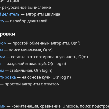
ия и цикл
 рекурсивное вычисление
 делитель
— алгоритм Евклида
ту
— перебор делителей
ировки
ком
— простой обменный алгоритм, O(n²)
ом
— поиск минимума, O(n²)
ами
— вставка в отсортированную часть, O(n²)
а
— разделяй и властвуй, O(n log n)
ем
— стабильная, O(n log n)
тировка
— на основе кучи, O(n log n)
— простой алгоритм с откатом
ами
— конкатенация, сравнение, Unicode, поиск подстро