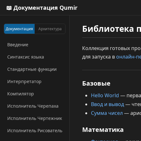
📖 Документация Qumir
Библиотека 
Документация
Архитектура
Введение
Коллекция готовых про
для запуска в
онлайн-п
Синтаксис языка
Стандартные функции
Интерпретатор
Базовые
Компилятор
Hello World
— перва
Ввод и вывод
— чтен
Исполнитель Черепаха
Сумма чисел
— ариф
Исполнитель Чертежник
Математика
Исполнитель Рисователь