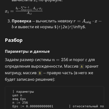
x
i
−
1
n
x_i = \frac{b_i -
−
∑
⋅
b
A
x
,
i
i
j
j
=
=
+
1
j
i
x
i
A
\sum_{j=i+1}^{n-
,
i
i
1} A_{i,j} \cdot
Проверка
-- вычислить невязку
r =
=
⋅
−
r
A
x
orig
x_j}{A_{i,i}}
A_{\text{orig}}
и вывести её нормы
$|r|
2
и
и
|r|
\infty
$.
b
\cdot x - b
Разбор
Параметры и данные
n
\varepsilon
Задаём размер системы
=
256
и порог
для
n
ε
=
определения вырожденности. Массив
хранит
A
256
матрицу, массив
-- правую часть (в него же
B
будет записано решение):
  | параметры

  цел n

  вещ Eps

  n := 256

  Eps := 0.000000000001        | относительный порог