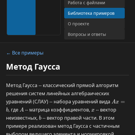
Работа с файлами
Библиотека примеров
О проекте
Вопросы и ответы
← Все примеры
Метод Гаусса
Метод Гаусса -- классический прямой алгоритм
решения систем линейных алгебраических
Ax
уравнений (СЛАУ) -- набора уравнений вида
=
A
x
=
A
x
, где
-- матрица коэффициентов,
-- вектор
b
A
x
b
b
неизвестных,
-- вектор правой части. В этом
b
примере реализован метод Гаусса с частичным
выбором ведущего элемента и нормировкой