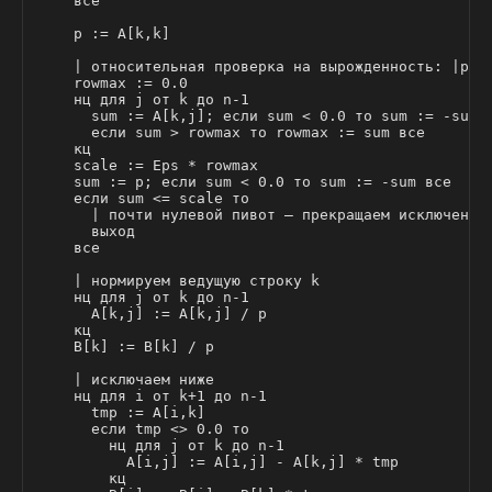
    все

    p := A[k,k]

    | относительная проверка на вырожденность: |p| <
    rowmax := 0.0

    нц для j от k до n-1

      sum := A[k,j]; если sum < 0.0 то sum := -sum в
      если sum > rowmax то rowmax := sum все

    кц

    scale := Eps * rowmax

    sum := p; если sum < 0.0 то sum := -sum все

    если sum <= scale то

      | почти нулевой пивот — прекращаем исключение

      выход

    все

    | нормируем ведущую строку k

    нц для j от k до n-1

      A[k,j] := A[k,j] / p

    кц

    B[k] := B[k] / p

    | исключаем ниже

    нц для i от k+1 до n-1

      tmp := A[i,k]

      если tmp <> 0.0 то

        нц для j от k до n-1

          A[i,j] := A[i,j] - A[k,j] * tmp

        кц
