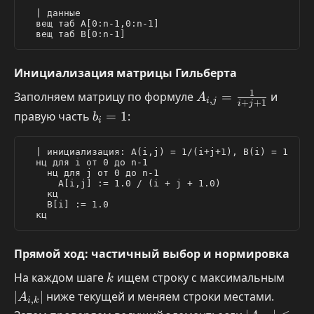
  | данные

  вещ таб A[0:n-1,0:n-1]

Инициализация матрицы Гильберта
1
A_{i,j}
Заполняем матрицу по формуле
=
и
A
,
i
j
+
+
1
i
j
=
b_i
правую часть
=
1
:
b
i
\frac{1}
=
{i+j+1}
1
  | инициализация: A(i,j) = 1/(i+j+1), B(i) = 1

  нц для i от 0 до n-1

    нц для j от 0 до n-1

      A[i,j] := 1.0 / (i + j + 1.0)

    кц

    B[i] := 1.0

Прямой ход: частичный выбор и нормировка
k
|A_{i
На каждом шаге
ищем строку с максимальным
k
∣
∣
ниже текущей и меняем строки местами.
A
,
i
k