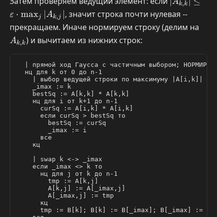
|A_{k,k}|
Затем проверяем ведущий элемент: если
∣
∣
≤
A
,
k
k
\le
⋅
m
a
x
∣
∣
, значит строка почти нулевая --
ε
A
,
j
k
j
\varepsilon
A_{
прекращаем. Иначе нормируем строку (делим на
\cdot
) и вычитаем из нижних строк:
A
,
\max_j
k
k
|A_{k,j}|
  | прямой ход Гаусса с частичным выбором; НОРМИРУЕМ
  нц для k от 0 до n-1

    | выбор ведущей строки по максимуму |A[i,k]|

    _imax := k

    bestSq := A[k,k] * A[k,k]

    нц для i от k+1 до n-1

      curSq := A[i,k] * A[i,k]

      если curSq > bestSq то

        bestSq := curSq

        _imax := i

      все

    кц

    | swap k <-> _imax

    если _imax <> k то

      нц для j от k до n-1

        tmp := A[k,j]

        A[k,j] := A[_imax,j]

        A[_imax,j] := tmp

      кц

      tmp := B[k]; B[k] := B[_imax]; B[_imax] := tmp