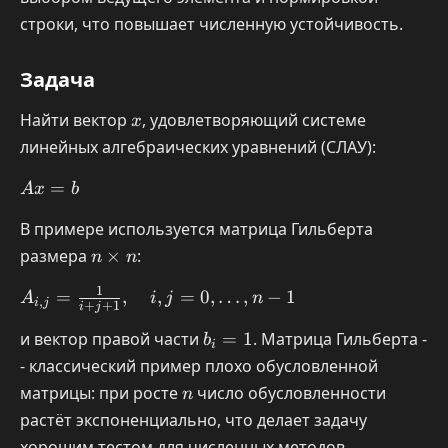
строки, что повышает численную устойчивость.
Задача
x
Найти вектор
, удовлетворяющий системе
x
линейных алгебраических уравнений (СЛАУ):
Ax
=
A
x
b
=
В примере используется матрица Гильберта
b
n
размера
×
:
n
n
\times
1
A_{i,j}
=
,
,
=
0
,
…
,
−
1
A
n
i
j
n
,
i
j
+
+
1
i
j
=
b_i
и вектор правой части
=
1
. Матрица Гильберта -
\frac{1}
b
i
=
{i + j +
- классический пример плохо обусловленной
1
1},
n
матрицы: при росте
число обусловленности
n
\quad
растёт экспоненциально, что делает задачу
i,j = 0,
хорошим тестом для численных методов.