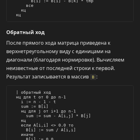
        B[i] := B[i] - B[k] * tmp

      все

    кц

Обратный ход
После прямого хода матрица приведена к
верхнетреугольному виду с единицами на
диагонали (благодаря нормировке). Вычисляем
неизвестные от последней строки к первой.
Результат записывается в массив
:
B
  | обратный ход

  нц для t от 0 до n-1

    i := n - 1 - t

    sum := B[i]

    нц для j от i+1 до n-1

      sum := sum - A[i,j] * B[j]

    кц

    если A[i,i] <> 0.0 то

      B[i] := sum / A[i,i]

    иначе

      B[i] := 0.0
