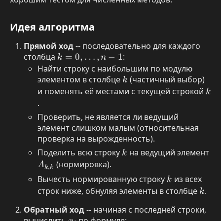
\ldots,
n-1
Идея алгоритма
Прямой ход
-- последовательно для каждого
столбца
k = 0,
=
0
,
…
,
−
1
:
k
n
\ldots,
Найти строку с наибольшим по модулю
элементом в столбце
n-1
k
(частичный выбор)
k
и поменять её местами с текущей строкой
k
k
.
Проверить, не является ли ведущий
элемент слишком малым (относительная
проверка на вырожденность).
Поделить всю строку
k
на ведущий элемент
A_
k
(нормировка).
A
,
k
k
Вычесть нормированную строку
k
из всех
k
строк ниже, обнуляя элементы в столбце
k
.
k
Обратный ход
-- начиная с последней строки,
вычислить
x_i
по формуле: