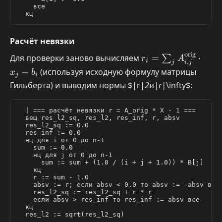
    все

Расчёт невязки
orig
r_i = \sum_j
Для проверки заново вычисляем
=
⋅
∑
r
A
i
,
i
j
j
A_{i,j}^{\text{ori
−
(используя исходную формулу матрицы
x
b
j
i
\cdot x_j - b_i
и
Гильберта) и выводим нормы
$|r|
2
и
|r|
\infty
$:
  | === расчёт невязки r = A_orig * X - 1 ===

  вещ res_l2_sq, res_l2, res_inf, r, absv

  res_l2_sq := 0.0

  res_inf := 0.0

  нц для i от 0 до n-1

    sum := 0.0

    нц для j от 0 до n-1

      sum := sum + (1.0 / (i + j + 1.0)) * B[j]   | 
    кц

    r := sum - 1.0                                  
    absv := r; если absv < 0.0 то absv := -absv все

    res_l2_sq := res_l2_sq + r * r

    если absv > res_inf то res_inf := absv все

  кц

  res_l2 := sqrt(res_l2_sq)
