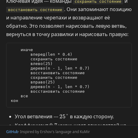
Ключевая идея --- команды
и
сохранить состояние
. Они запоминают позицию
восстановить состояние
и направление черепахи и возвращают её
обратно. Это позволяет нарисовать левую ветвь,
вернуться в точку развилки и нарисовать правую:
    иначе

        вперед(len * 0.4)

        сохранить состояние

        влево(25)

        дерево(n - 1, len * 0.7)

        восстановить состояние

        сохранить состояние

        вправо(25)

        дерево(n - 1, len * 0.7)

        восстановить состояние

    все

Угол ветвления ---
25°
25°
в каждую сторону.
Коэффициент
0{,}7
0
,
7
уменьшает длину ветвей на
GitHub
каждом уровне.
· Inspired by Ershov's language and KuMir