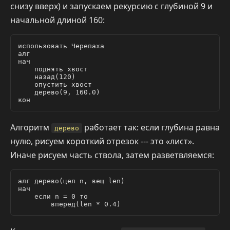
снизу вверх) и запускаем рекурсию с глубиной 9 и
начальной длиной 160:
использовать Черепаха

алг

нач

    поднять хвост

    назад(120)

    опустить хвост

    дерево(9, 160.0)

Алгоритм
работает так: если глубина равна
дерево
нулю, рисуем короткий отрезок --- это «лист».
Иначе рисуем часть ствола, затем разветвляемся:
алг дерево(цел n, вещ len)

нач

    если n = 0 то
