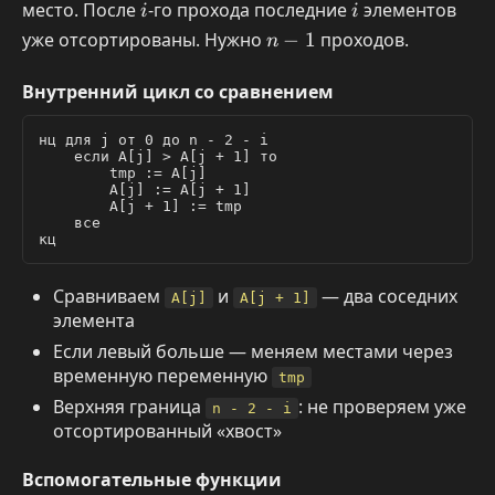
i
i
место. После
-го прохода последние
элементов
i
i
n
уже отсортированы. Нужно
−
1
проходов.
n
-
1
Внутренний цикл со сравнением
нц для j от 0 до n - 2 - i

    если A[j] > A[j + 1] то

        tmp := A[j]

        A[j] := A[j + 1]

        A[j + 1] := tmp

    все

Сравниваем
и
— два соседних
A[j]
A[j + 1]
элемента
Если левый больше — меняем местами через
временную переменную
tmp
Верхняя граница
: не проверяем уже
n - 2 - i
отсортированный «хвост»
Вспомогательные функции