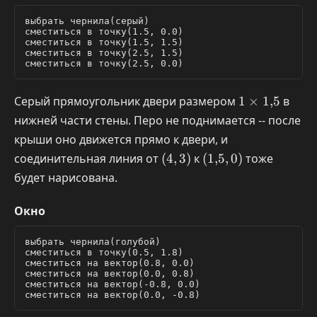
выбрать чернила(серый)

сместиться в точку(1.5, 0.0)

сместиться в точку(1.5, 1.5)

сместиться в точку(2.5, 1.5)

1
Серый прямоугольник двери размером
1
×
1
,
5
в
\times
нижней части стены. Перо не поднимается -- после
1{,}5
крыши оно движется прямо к двери, и
(4,
(1{,}5,
соединительная линия от
(
4
,
3
)
к
(
1
,
5
,
0
)
тоже
3)
0)
будет нарисована.
Окно
выбрать чернила(голубой)

сместиться в точку(0.5, 1.8)

сместиться на вектор(0.8, 0.0)

сместиться на вектор(0.0, 0.8)

сместиться на вектор(-0.8, 0.0)
