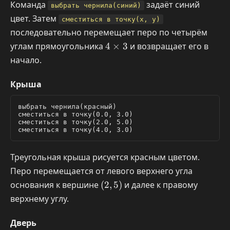
Команда
задаёт синий
выбрать чернила(синий)
цвет. Затем
сместиться в точку(x, y)
последовательно перемещает перо по четырём
4
углам прямоугольника
4
×
3
и возвращает его в
\times
начало.
3
Крыша
выбрать чернила(красный)

сместиться в точку(0.0, 3.0)

сместиться в точку(2.0, 5.0)

Треугольная крыша рисуется красным цветом.
Перо перемещается от левого верхнего угла
(2,
основания к вершине
(
2
,
5
)
и далее к правому
5)
верхнему углу.
Дверь