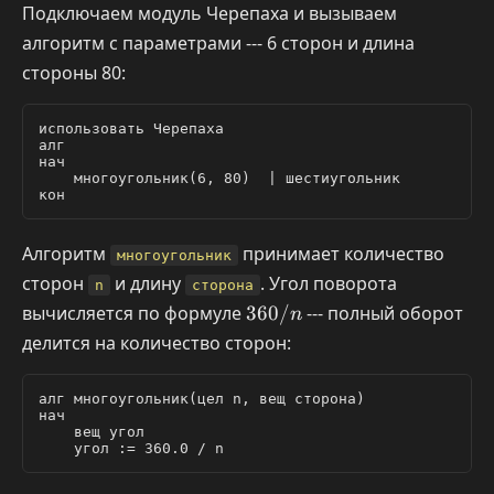
Подключаем модуль Черепаха и вызываем
алгоритм с параметрами --- 6 сторон и длина
стороны 80:
использовать Черепаха

алг

нач

    многоугольник(6, 80)  | шестиугольник

Алгоритм
принимает количество
многоугольник
сторон
и длину
. Угол поворота
n
сторона
360
вычисляется по формуле
360/
--- полный оборот
n
/ n
делится на количество сторон:
алг многоугольник(цел n, вещ сторона)

нач

    вещ угол
